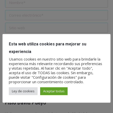
Nombre *
Correo electrónico *
Sitio web
Save my name, email, and website in this browser for the next
Esta web utiliza cookies para mejorar su
time I comment.
experiencia
Usamos cookies en nuestro sitio web para brindarle la
Publicar comentario
experiencia más relevante recordando sus preferencias
y visitas repetidas. Al hacer clic en "Aceptar todo",
Este sitio usa Akismet para reducir el spam.
Aprende
acepta el uso de TODAS las cookies. Sin embargo,
puede visitar "Configuración de cookies" para
cómo se procesan los datos de tus comentarios.
proporcionar un consentimiento controlado.
Ley de cookies
Aceptar todas
Fisio David Pueyo