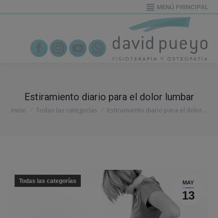
MENÚ PRINCIPAL
655919995
Facebook
Instagram
YouTube
Whatsapp
Estiramiento diario para el dolor lumbar
Estás aquí:
Inicio
Todas las categorías
Estiramiento diario para el dolor…
Todas las categorías
MAY
13