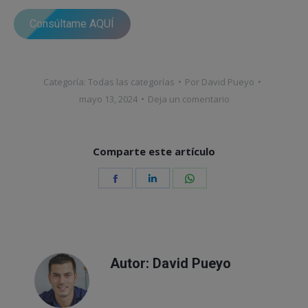
Consúltame AQUÍ
Categoría:
Todas las categorías
Por
David Pueyo
mayo 13, 2024
Deja un comentario
Comparte este artículo
Share
Share
Share
on
on
on
Facebook
LinkedIn
WhatsApp
Autor:
David Pueyo