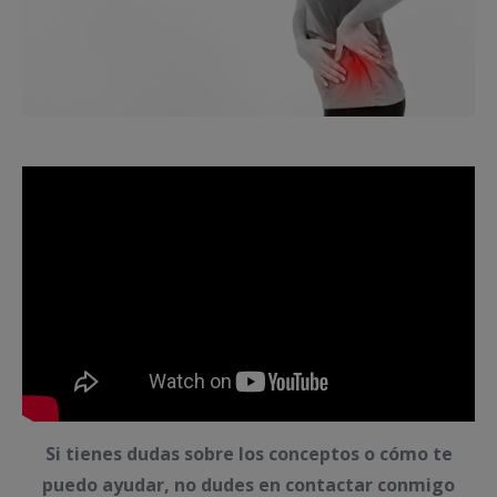
Si tienes dudas sobre los conceptos o cómo te
puedo ayudar, no dudes en contactar conmigo