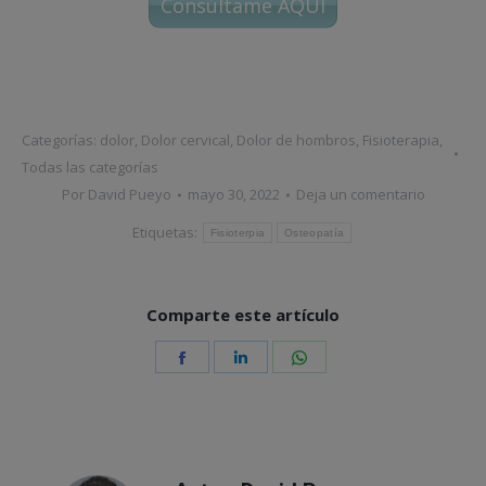
Consúltame AQUÍ
Categorías:
dolor
,
Dolor cervical
,
Dolor de hombros
,
Fisioterapia
,
Todas las categorías
Por
David Pueyo
mayo 30, 2022
Deja un comentario
Etiquetas:
Fisioterpia
Osteopatía
Comparte este artículo
Share
Share
Share
on
on
on
Facebook
LinkedIn
WhatsApp