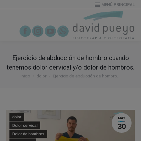
MENÚ PRINCIPAL
655919995
Facebook
Instagram
YouTube
Whatsapp
Ejercicio de abducción de hombro cuando
tenemos dolor cervical y/o dolor de hombros.
Estás aquí:
Inicio
dolor
Ejercicio de abducción de hombro…
dolor
MAY
30
Dolor cervical
Dolor de hombros