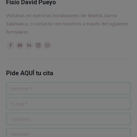
Fisio David Pueyo
Visítanos en nuestras instalaciones de Madrid, barrio
Salamanca, o contacta con nosotros a través del siguiente
formulario:
Encuéntranos en:
Facebook
YouTube
Linkedin
Instagram
Whatsapp
Pide AQUÍ tu cita
Nombre *
E-mail *
Teléfono
Mensaje