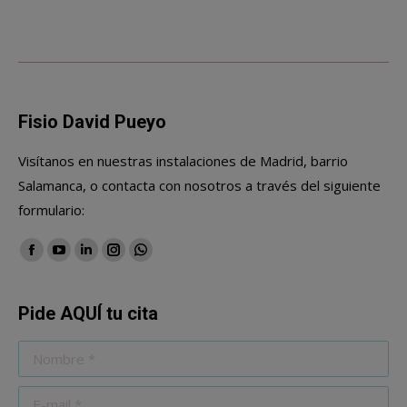
Fisio David Pueyo
Visítanos en nuestras instalaciones de Madrid, barrio
Salamanca, o contacta con nosotros a través del siguiente
formulario:
Encuéntranos en:
Facebook
YouTube
Linkedin
Instagram
Whatsapp
Pide AQUÍ tu cita
Nombre *
E-mail *