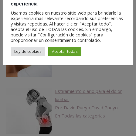
En Todas las categorías
experiencia
Usamos cookies en nuestro sitio web para brindarle la
experiencia más relevante recordando sus preferencias
y visitas repetidas. Al hacer clic en "Aceptar todo",
acepta el uso de TODAS las cookies. Sin embargo,
¿Qué te hace ser un buen
puede visitar "Configuración de cookies" para
proporcionar un consentimiento controlado.
fisioterapeuta?
Por David Pueyo David Pueyo
Ley de cookies
Aceptar todas
En Todas las categorías
Estiramiento diario para el dolor
lumbar
Por David Pueyo David Pueyo
En Todas las categorías