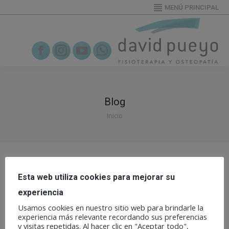
MENÚ PRINCIPAL
655919995
Facebook
Instagram
YouTube
Whatsapp
Blog
Estás aquí:
Inicio
Esta web utiliza cookies para mejorar su
experiencia
Usamos cookies en nuestro sitio web para brindarle la
experiencia más relevante recordando sus preferencias
y visitas repetidas. Al hacer clic en "Aceptar todo",