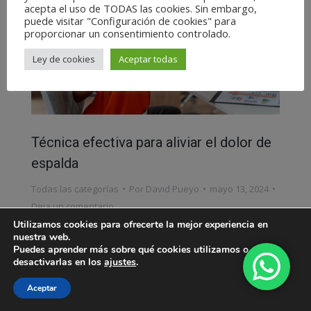
acepta el uso de TODAS las cookies. Sin embargo,
puede visitar "Configuración de cookies" para
proporcionar un consentimiento controlado.
Ley de cookies
Aceptar todas
Técnica efectiva para aliviar el dolor de
espalda
Todas las categorías
Por
David Pueyo
mayo 13, 2024
Deja un comentario
Utilizamos cookies para ofrecerte la mejor experiencia en
Si tienes dudas sobre los conceptos o cómo te
nuestra web.
Puedes aprender más sobre qué cookies utilizamos o
puedo ayudar, no dudes en contactar conmigo
desactivarlas en los
ajustes
.
Aceptar