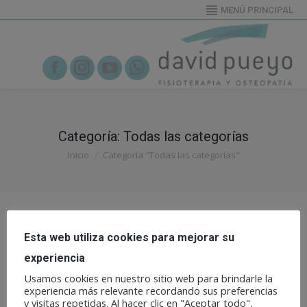
MENÚ PRINCIPAL
655919995
Facebook
Instagram
YouTube
Whatsapp
Categoría:
Todas las categorías
Estás aquí:
Inicio
Categoría "Todas las categorías"
Esta web utiliza cookies para mejorar su
experiencia
Usamos cookies en nuestro sitio web para brindarle la
experiencia más relevante recordando sus preferencias
y visitas repetidas. Al hacer clic en "Aceptar todo",