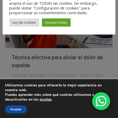
acepta el uso de TODAS las cookies. Sin embargo,
puede visitar "Configuración de cookies" para
proporcionar un consentimiento controlado.
Ley de cookies
Aceptar todas
Técnica efectiva para aliviar el dolor de
espalda
Todas las categorías
Por
David Pueyo
mayo 13, 2024
Deja un comentario
Utilizamos cookies para ofrecerte la mejor experiencia en
nuestra web.
Si tienes dudas sobre los conceptos o cómo te
Puedes aprender más sobre qué cookies utilizamos o
puedo ayudar, no dudes en contactar conmigo
desactivarlas en los
ajustes
.
Aceptar