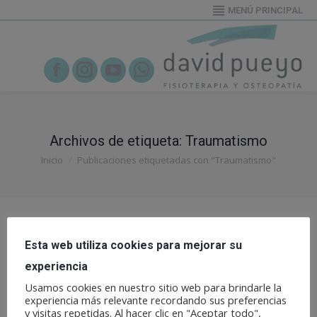
MENÚ PRINCIPAL
655919995
Facebook
Instagram
YouTube
Whatsapp
Archivos de etiqueta:
Traumatismo
Estás aquí:
Inicio
Publicaciones etiquetadas con "Traumatismo"
Esta web utiliza cookies para mejorar su
experiencia
Usamos cookies en nuestro sitio web para brindarle la
experiencia más relevante recordando sus preferencias
y visitas repetidas. Al hacer clic en "Aceptar todo",