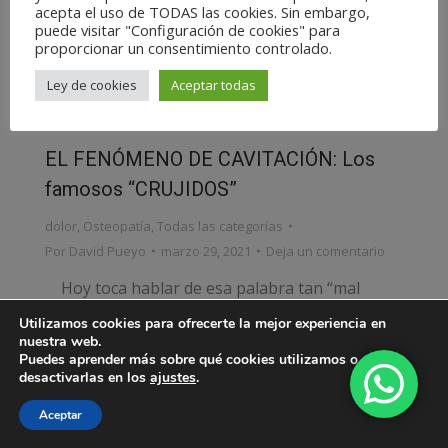
acepta el uso de TODAS las cookies. Sin embargo,
puede visitar "Configuración de cookies" para
proporcionar un consentimiento controlado.
Ley de cookies
Aceptar todas
EL FENÓMENO DE CAVITACIÓN: Los
famosos “CRUJIDOS”
dolor
,
Osteopatía
,
Todas las categorías
Por
David Pueyo
marzo 29, 2021
Deja un comentario
Hoy toca hablar de esa palabra tan “mal
usada” por las personas, que rodea al mundo
Utilizamos cookies para ofrecerte la mejor experiencia en
nuestra web.
de la fisioterapia y la osteopatia: los crujidos. El
Puedes aprender más sobre qué cookies utilizamos o
nombre apropiado sería CAVITACIÓN, y
desactivarlas en los
ajustes
.
realmente es un ruido fisiológico normal. Esa
Aceptar
cavitación se produce cuando el líquido sinovial,