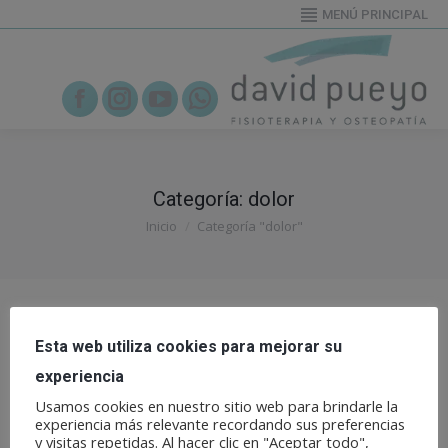
MENÚ PRINCIPAL
655919995
Facebook
Instagram
YouTube
Whatsapp
Categoría:
dolor
Estás aquí:
Inicio
Categoría "dolor"
Esta web utiliza cookies para mejorar su
experiencia
Usamos cookies en nuestro sitio web para brindarle la
experiencia más relevante recordando sus preferencias
y visitas repetidas. Al hacer clic en "Aceptar todo",