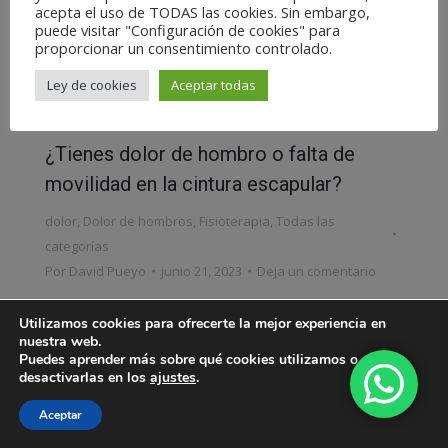
acepta el uso de TODAS las cookies. Sin embargo,
puede visitar "Configuración de cookies" para
proporcionar un consentimiento controlado.
Ley de cookies
Aceptar todas
¿Tienes dolor de hombro o falta de
movilidad en la cintura escapular?
dolor
,
Dolor de hombros
,
Fisioterapia
,
Todas las
categorías
Por
David Pueyo
junio 21, 2023
Deja un comentario
Si tienes dudas sobre los conceptos o cómo te
Utilizamos cookies para ofrecerte la mejor experiencia en
puedo ayudar, no dudes en contactar conmigo.
nuestra web.
Puedes aprender más sobre qué cookies utilizamos o
Consúltame AQUÍ
desactivarlas en los
ajustes
.
Aceptar