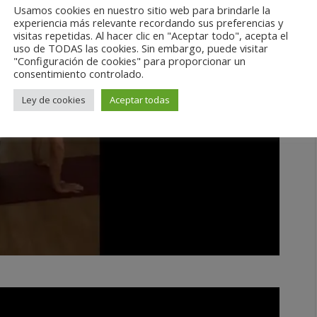
Usamos cookies en nuestro sitio web para brindarle la
AGO
experiencia más relevante recordando sus preferencias y
29
visitas repetidas. Al hacer clic en "Aceptar todo", acepta el
uso de TODAS las cookies. Sin embargo, puede visitar
"Configuración de cookies" para proporcionar un
consentimiento controlado.
Ley de cookies
Aceptar todas