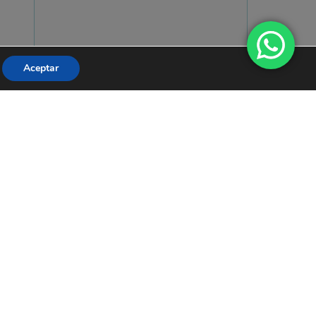
Aceptar
He leído y acepto
la Política de Privacidad.
Enviar
Vídeos y Artículos
Técnica efectiva
para aliviar el dolor
de espalda