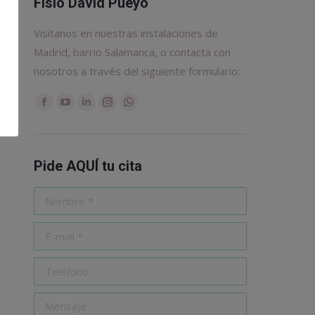
Fisio David Pueyo
Visítanos en nuestras instalaciones de
Madrid, barrio Salamanca, o contacta con
nosotros a través del siguiente formulario:
Encuéntranos en:
Facebook
YouTube
Linkedin
Instagram
Whatsapp
Pide AQUÍ tu cita
Nombre *
E-mail *
Teléfono
Mensaje