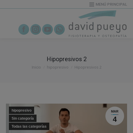
MENÚ PRINCIPAL
655919995
Facebook
Instagram
YouTube
Whatsapp
Hipopresivos 2
Estás aquí:
Inicio
hipopresivo
Hipopresivos 2
hipopresivo
MAR
4
Sin categoría
Todas las categorías