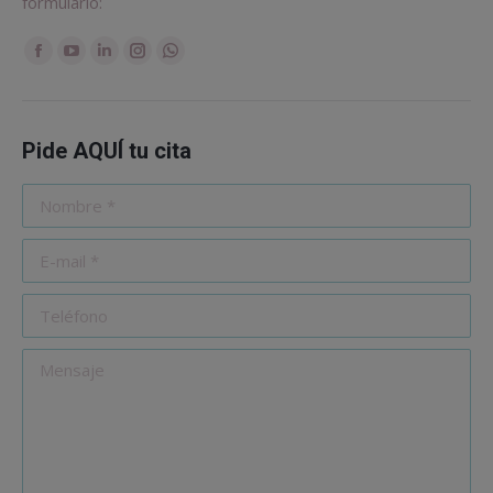
formulario:
Encuéntranos en:
Facebook
YouTube
Linkedin
Instagram
Whatsapp
Pide AQUÍ tu cita
Nombre *
E-mail *
Teléfono
Mensaje