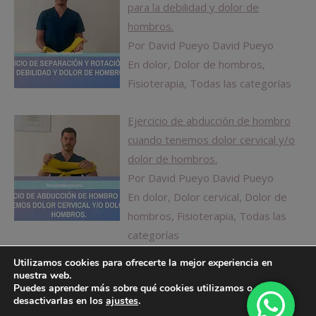
para la debilidad y dolor de
hombros.
Por David Pueyo David Pueyo
En dolor, Dolor de hombros,
Fisioterapia, Todas las categorías
Ejercicio de abducción de hombro
cuando tenemos dolor cervical y/o
dolor de hombros.
Por David Pueyo David Pueyo
En dolor, Dolor cervical, Dolor de
hombros, Fisioterapia, Todas las
categorías
Utilizamos cookies para ofrecerte la mejor experiencia en
nuestra web.
Puedes aprender más sobre qué cookies utilizamos o
desactivarlas en los
ajustes
.