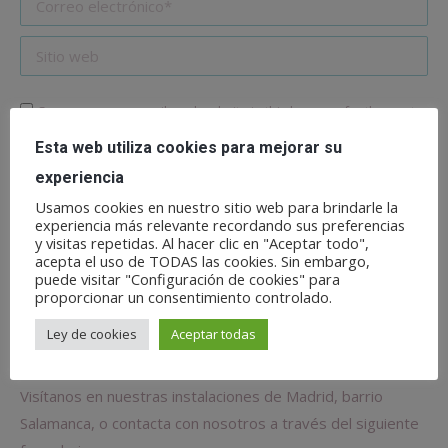
Correo electrónico *
Sitio web
Save my name, email, and website in this browser for the next
time I comment.
Esta web utiliza cookies para mejorar su
experiencia
Publicar comentario
Usamos cookies en nuestro sitio web para brindarle la
experiencia más relevante recordando sus preferencias
Este sitio usa Akismet para reducir el spam.
Aprende
y visitas repetidas. Al hacer clic en "Aceptar todo",
cómo se procesan los datos de tus comentarios.
acepta el uso de TODAS las cookies. Sin embargo,
puede visitar "Configuración de cookies" para
proporcionar un consentimiento controlado.
Ley de cookies
Aceptar todas
Fisio David Pueyo
Visítanos en nuestras instalaciones de Madrid, barrio
Salamanca, o contacta con nosotros a través del siguiente