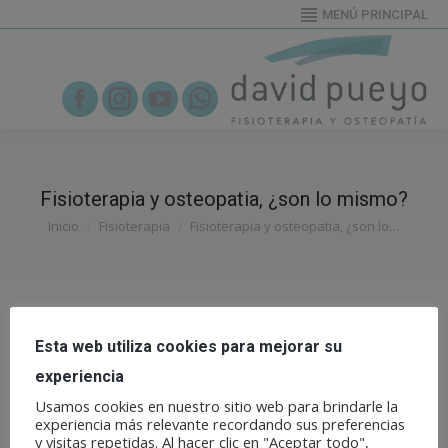
MENÚ PRINCIPAL
655919995
Facebook
Instagram
YouTube
Whatsapp
Fisioterapia y osteopatia, ¿son lo mismo?
Estás aquí:
Inicio
Fisioterapia
Fisioterapia y osteopatia, ¿son lo…
Esta web utiliza cookies para mejorar su
Fisioterapia
experiencia
ABR
22
Osteopatía
Usamos cookies en nuestro sitio web para brindarle la
experiencia más relevante recordando sus preferencias
Todas las categorías
y visitas repetidas. Al hacer clic en "Aceptar todo",