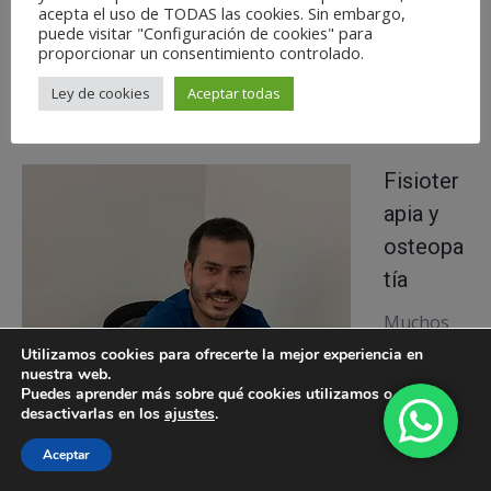
acepta el uso de TODAS las cookies. Sin embargo,
puede visitar "Configuración de cookies" para
proporcionar un consentimiento controlado.
Ley de cookies
Aceptar todas
Fisioter
apia y
osteopa
tía
Muchos
me
Utilizamos cookies para ofrecerte la mejor experiencia en
nuestra web.
preguntái
Puedes aprender más sobre qué cookies utilizamos o
s en qué
desactivarlas en los
ajustes
.
sé
Aceptar
diferencia